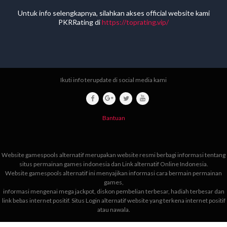
Untuk info selengkapnya, silahkan akses official website kami
PKRRating di
https://toprating.vip/
Ikuti info terupdate di social media kami
Bantuan
Website gamespools alternatif merupakan website resmi berbagi informasi tentang
situs permainan games indonesia dan Link alternatif Online Indonesia.
Website gamespools alternatif ini menyajikan informasi cara bermain permainan
games,
informasi mengenai mega jackpot, diskon pembelian terbesar, hadiah terbesar dan
link bebas internet positif. Situs Login alternatif website yang terkena internet positif
atau nawala.